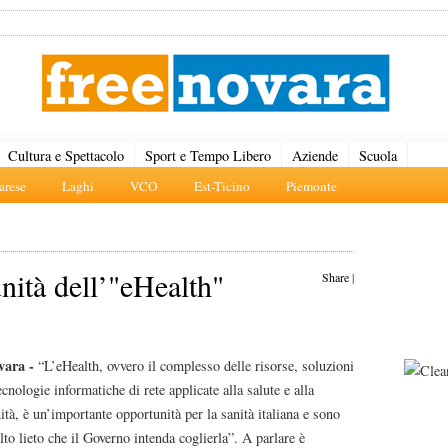
Cultura e Spettacolo
Sport e Tempo Libero
Aziende
Scuola
rese
Laghi
VCO
Est-Ticino
Piemonte
nità dell’"eHealth"
Share
|
vara -
“L’eHealth, ovvero il complesso delle risorse, soluzioni
ecnologie informatiche di rete applicate alla salute e alla
ità, è un’importante opportunità per la sanità italiana e sono
to lieto che il Governo intenda coglierla”. A parlare è