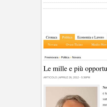
Cronaca
Politica
Economia e Lavoro
Novara
Ovest-Ticino
Medio-Nova
Freenovara
»
Politica
»
Novara
Le mille e più opportu
ARTICOLO |
APRILE 26, 2012 - 5:36PM
No
e t
san
mol