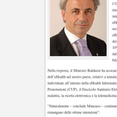
l’
int
int
eHe
mod
eff
dei
10%
dal
bil
Nella risposta, il Ministro Balduzzi ha assicur
dell’eHealth nel nostro paese, relativi a temat
individuate all’interno della eHealth Informatio
Prenotazioni (CUP), il Fascicolo Sanitario Elet
malattia, la ricetta elettronica e la telemedicina
“Naturalmente – conclude Mancuso – continuere
rimangano delle ottime intenzioni”.