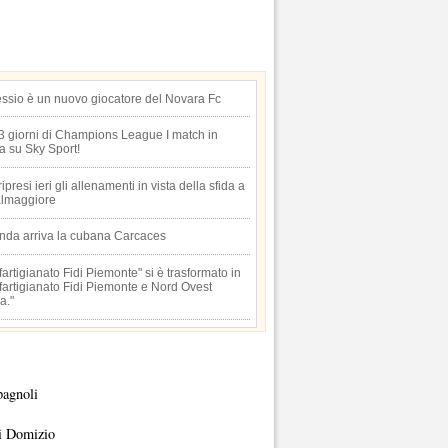
essio è un nuovo giocatore del Novara Fc
 3 giorni di Champions League I match in
ta su Sky Sport!
 ripresi ieri gli allenamenti in vista della sfida a
lmaggiore
anda arriva la cubana Carcaces
artigianato Fidi Piemonte" si è trasformato in
artigianato Fidi Piemonte e Nord Ovest
a."
pagnoli
i Domizio