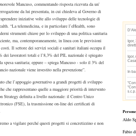
Onorevole Mancuso, commentando risposta ricevuta da un’
errogazione da lui presentata, in cui chiedeva al Governo di
raprendere iniziative volte allo sviluppo delle tecnologie di
alth. “La telemedicina, e in particolare l’eHealth, sono
D’Al
erni strumenti chiave per lo sviluppo di una politica sanitaria
iciente, ma, contemporaneamente, in linea con le previsioni
Igor,
diret
 costi. Il settore dei servizi sociali e sanitari italiani occupa il
 dei lavoratori totali e l’8,3% del PIL nazionale è spiegato
Igor,
Casa
la spesa sanitaria; eppure – spiega Mancuso - solo il 3% del
ancio nazionale viene investito nella prevenzione”.
In b
ato che l’appoggio governativo a grandi progetti di sviluppo
"Conf
"Conf
iche che rappresentano quelle a maggiore priorità di intervento
s.c.p.
n Strategy definita a livello nazionale: il Centro Unico
tronico (FSE), la trasmissione on-line dei certificati di
.
Persone
Aldo S
mo a vigilare perché questi progetti si concretizzino e non
Fabio d