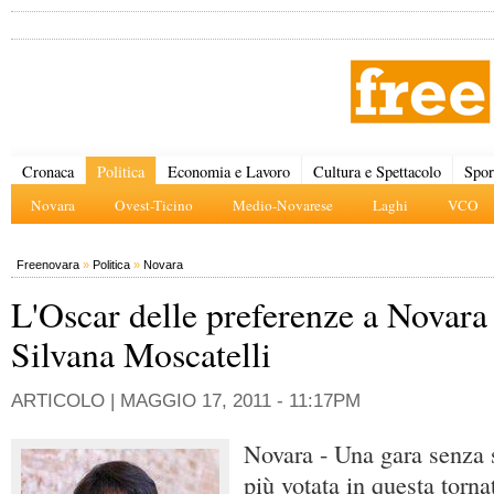
Cronaca
Politica
Economia e Lavoro
Cultura e Spettacolo
Spor
Novara
Ovest-Ticino
Medio-Novarese
Laghi
VCO
Freenovara
»
Politica
»
Novara
L'Oscar delle preferenze a Novara
Silvana Moscatelli
ARTICOLO |
MAGGIO 17, 2011 - 11:17PM
Novara - Una gara senza s
più votata in questa tornat