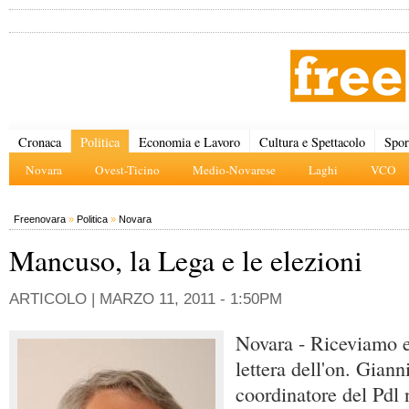
Cronaca
Politica
Economia e Lavoro
Cultura e Spettacolo
Spor
Novara
Ovest-Ticino
Medio-Novarese
Laghi
VCO
Freenovara
»
Politica
»
Novara
Mancuso, la Lega e le elezioni
ARTICOLO |
MARZO 11, 2011 - 1:50PM
Novara - Riceviamo 
lettera dell'on. Gian
coordinatore del Pdl 