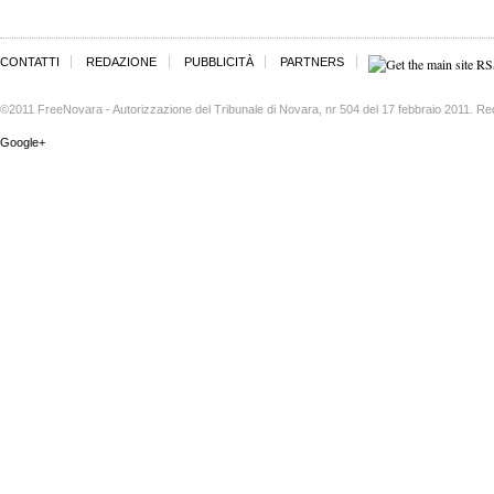
CONTATTI
REDAZIONE
PUBBLICITÀ
PARTNERS
©2011 FreeNovara - Autorizzazione del Tribunale di Novara, nr 504 del 17 febbraio 2011. Re
Google+