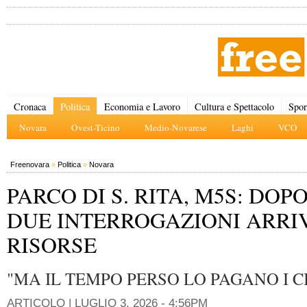
Cronaca
Politica
Economia e Lavoro
Cultura e Spettacolo
Spor
Novara
Ovest-Ticino
Medio-Novarese
Laghi
VCO
Freenovara
»
Politica
»
Novara
PARCO DI S. RITA, M5S: DOP
DUE INTERROGAZIONI ARRI
RISORSE
"MA IL TEMPO PERSO LO PAGANO I C
ARTICOLO |
LUGLIO 3, 2026 - 4:56PM