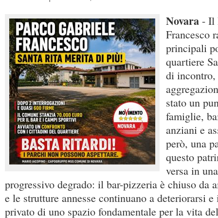
Novara
- Il
Francesco r
principali p
quartiere S
di incontro,
aggregazion
stato un pun
famiglie, ba
anziani e as
però, una p
questo patr
versa in una
progressivo degrado: il bar-pizzeria è chiuso da a
e le strutture annesse continuano a deteriorarsi e i
privato di uno spazio fondamentale per la vita de