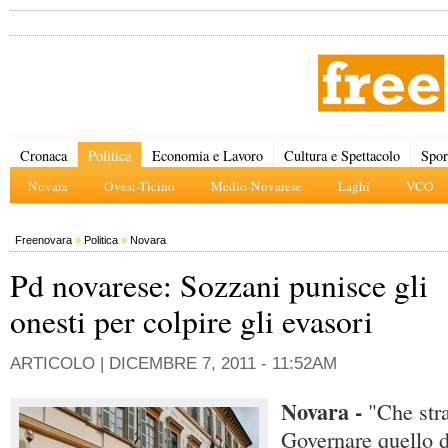
Cronaca
Politica
Economia e Lavoro
Cultura e Spettacolo
Spor
Novara
Ovest-Ticino
Medio-Novarese
Laghi
VCO
Freenovara
»
Politica
»
Novara
Pd novarese: Sozzani punisce gli
onesti per colpire gli evasori
ARTICOLO |
DICEMBRE 7, 2011 - 11:52AM
Novara -
"Che str
Governare quello d