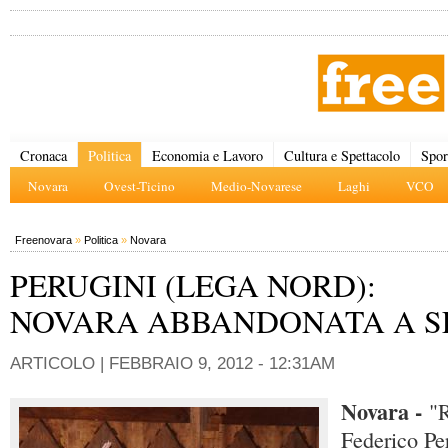
Cronaca
Politica
Economia e Lavoro
Cultura e Spettacolo
Spor
Novara
Ovest-Ticino
Medio-Novarese
Laghi
VCO
Freenovara
»
Politica
»
Novara
PERUGINI (LEGA NORD):
NOVARA ABBANDONATA A SE
ARTICOLO |
FEBBRAIO 9, 2012 - 12:31AM
Novara -
"R
Federico Per