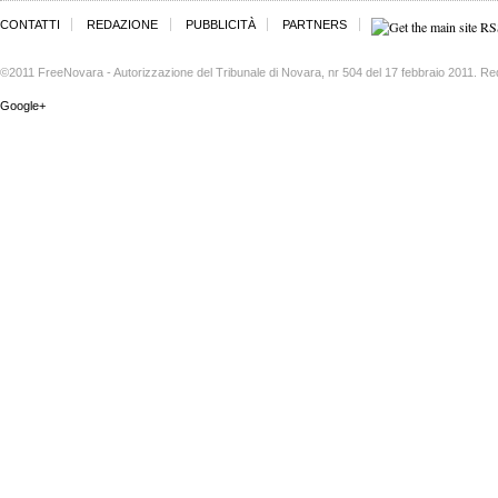
CONTATTI
REDAZIONE
PUBBLICITÀ
PARTNERS
©2011 FreeNovara - Autorizzazione del Tribunale di Novara, nr 504 del 17 febbraio 2011. Re
Google+