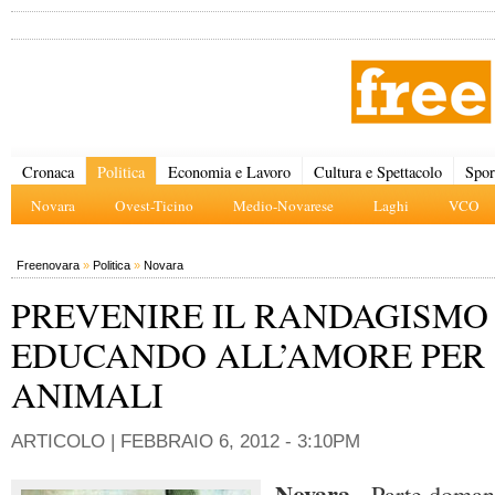
Cronaca
Politica
Economia e Lavoro
Cultura e Spettacolo
Spor
Novara
Ovest-Ticino
Medio-Novarese
Laghi
VCO
Freenovara
»
Politica
»
Novara
PREVENIRE IL RANDAGISMO
EDUCANDO ALL’AMORE PER 
ANIMALI
ARTICOLO |
FEBBRAIO 6, 2012 - 3:10PM
Novara -
Parte domani