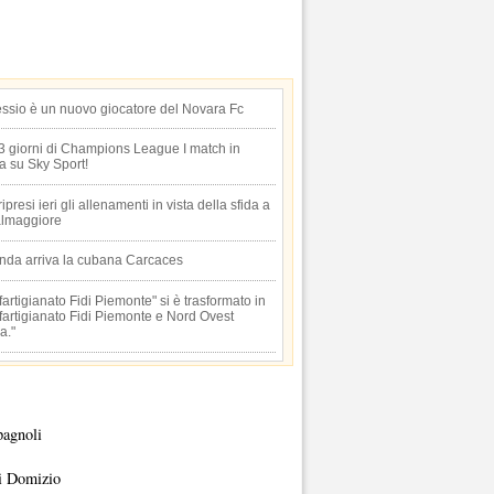
essio è un nuovo giocatore del Novara Fc
 3 giorni di Champions League I match in
ta su Sky Sport!
 ripresi ieri gli allenamenti in vista della sfida a
lmaggiore
anda arriva la cubana Carcaces
artigianato Fidi Piemonte" si è trasformato in
artigianato Fidi Piemonte e Nord Ovest
a."
pagnoli
i Domizio