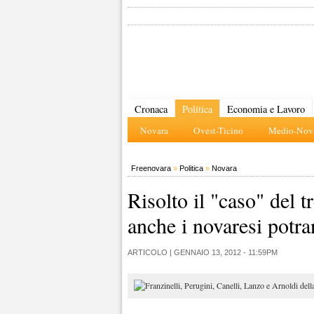
Cronaca
Politica
Economia e Lavoro
Novara
Ovest-Ticino
Medio-Nova
Freenovara
»
Politica
»
Novara
Risolto il "caso" del 
anche i novaresi potra
ARTICOLO |
GENNAIO 13, 2012 - 11:59PM