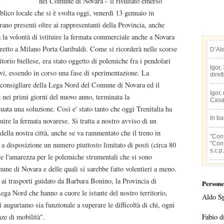
nel Comune di Novara - il risultato emerso
blico locale che si è svolta oggi, venerdì 13 gennaio in
erano presenti oltre ai rappresentanti della Provincia, anche
ta la volontà di istituire la fermata commerciale anche a Novara
iretto a Milano Porta Garibaldi. Come si ricorderà nelle scorse
D’Al
itorio biellese, era stato oggetto di polemiche fra i pendolari
Igor,
rvi, essendo in corso una fase di sperimentazione. La
diret
o consigliare della Lega Nord del Comune di Novara ed il
Igor,
nei primi giorni del nuovo anno, terminata la
Casa
uata una soluzione. Così e' stato tanto che oggi Trenitalia ha
In b
uire la fermata novarese. Si tratta a nostro avviso di un
della nostra città, anche se va rammentato che il treno in
"Conf
"Conf
 a disposizione un numero piuttosto limitato di posti (circa 80
s.c.p.
nte l'amarezza per le polemiche strumentali che si sono
mune di Novara e delle quali si sarebbe fatto volentieri a meno.
 ai trasporti guidato da Barbara Bonino, la Provincia di
Persone
Lega Nord che hanno a cuore le istante del nostro territorio,
Aldo S
 auguriamo sia funzionale a superare le difficoltà di chi, ogni
Fabio d
nze di mobilità".