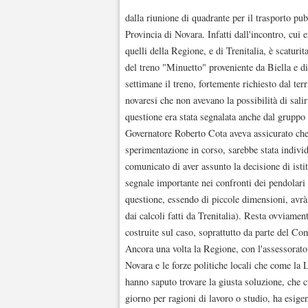
dalla riunione di quadrante per il trasporto pub
Provincia di Novara. Infatti dall'incontro, cui 
quelli della Regione, e di Trenitalia, è scaturi
del treno "Minuetto" proveniente da Biella e d
settimane il treno, fortemente richiesto dal terr
novaresi che non avevano la possibilità di sali
questione era stata segnalata anche dal grupp
Governatore Roberto Cota aveva assicurato che 
sperimentazione in corso, sarebbe stata individ
comunicato di aver assunto la decisione di istit
segnale importante nei confronti dei pendolari 
questione, essendo di piccole dimensioni, avrà
dai calcoli fatti da Trenitalia). Resta ovviame
costruite sul caso, soprattutto da parte del Co
Ancora una volta la Regione, con l'assessorato
Novara e le forze politiche locali che come la 
hanno saputo trovare la giusta soluzione, che ci
giorno per ragioni di lavoro o studio, ha esige