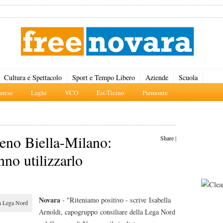
Cultura e Spettacolo
Sport e Tempo Libero
Aziende
Scuola
rese
Laghi
VCO
Est-Ticino
Piemonte
treno Biella-Milano:
Share
|
nno utilizzarlo
Novara
- "Riteniamo positivo - scrive Isabella
Arnoldi, capogruppo consiliare della Lega Nord