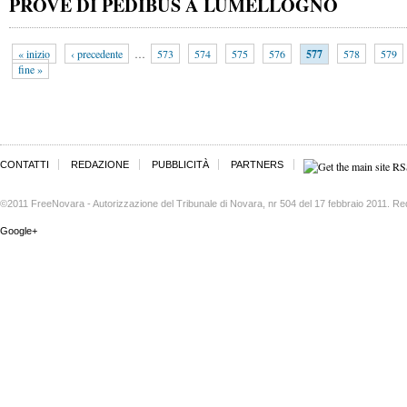
PROVE DI PEDIBUS A LUMELLOGNO
« inizio
‹ precedente
…
573
574
575
576
577
578
579
fine »
CONTATTI
REDAZIONE
PUBBLICITÀ
PARTNERS
©2011 FreeNovara - Autorizzazione del Tribunale di Novara, nr 504 del 17 febbraio 2011. Re
Google+