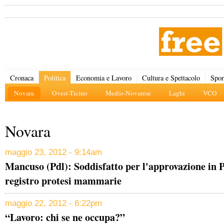
Cronaca
Politica
Economia e Lavoro
Cultura e Spettacolo
Spor
Novara
Ovest-Ticino
Medio-Novarese
Laghi
VCO
Novara
maggio 23, 2012 - 9:14am
Mancuso (Pdl): Soddisfatto per l'approvazione in 
registro protesi mammarie
maggio 22, 2012 - 6:22pm
“Lavoro: chi se ne occupa?”