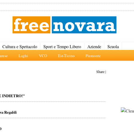
Cultura e Spettacolo
Sport e Tempo Libero
Aziende
Scuola
rese
Laghi
VCO
Est-Ticino
Piemonte
Share
|
 INDIETRO!"
ova Regaldi
O