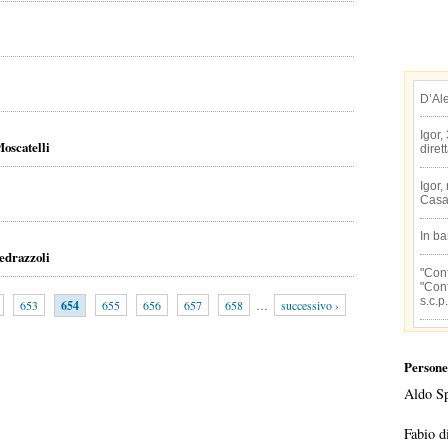
D’Al
Igor,
Moscatelli
diret
Igor,
Casa
In b
edrazzoli
"Conf
"Conf
s.c.p.
653
654
655
656
657
658
…
successivo ›
Persone
Aldo S
Fabio d