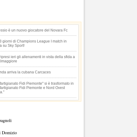
essio è un nuovo giocatore del Novara Fc
 3 giorni di Champions League I match in
ta su Sky Sport!
 ripresi ieri gli allenamenti in vista della sfida a
lmaggiore
anda arriva la cubana Carcaces
artigianato Fidi Piemonte" si è trasformato in
artigianato Fidi Piemonte e Nord Ovest
a."
pagnoli
i Domizio