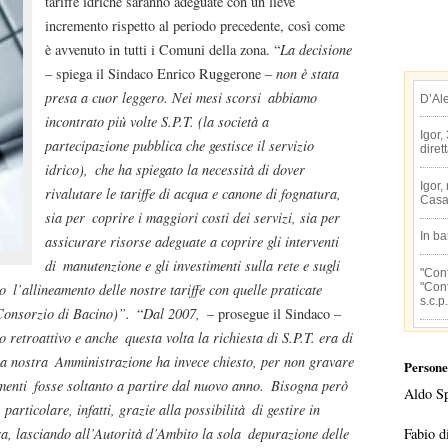
tariffe idriche saranno adeguate con un lieve
incremento rispetto al periodo precedente, così come
è avvenuto in tutti i Comuni della zona. “
La decisione
– spiega il Sindaco Enrico Ruggerone –
non è stata
presa a cuor leggero. Nei mesi scorsi
abbiamo
D’Al
incontrato più volte S.P.T. (la società a
Igor,
partecipazione pubblica che gestisce il servizio
diret
idrico),
che ha spiegato la necessità di dover
Igor,
rivalutare le tariffe di acqua e canone di fognatura,
Casa
sia per
coprire i maggiori costi dei servizi, sia per
In b
assicurare risorse adeguate a coprire gli interventi
di
manutenzione e gli investimenti sulla rete e sugli
"Conf
"Conf
vo
l’allineamento delle nostre tariffe con quelle praticate
s.c.p.
Consorzio di Bacino)”.
“
Dal 2007,
– prosegue il Sindaco –
o retroattivo e anche
questa volta la richiesta di S.P.T. era di
La nostra
Amministrazione ha invece chiesto, per non gravare
Persone
menti
fosse soltanto a partire dal nuovo anno.
Bisogna però
Aldo S
particolare, infatti, grazie alla possibilità
di gestire in
Fabio d
ra, lasciando all’Autorità d’Ambito la sola
depurazione delle