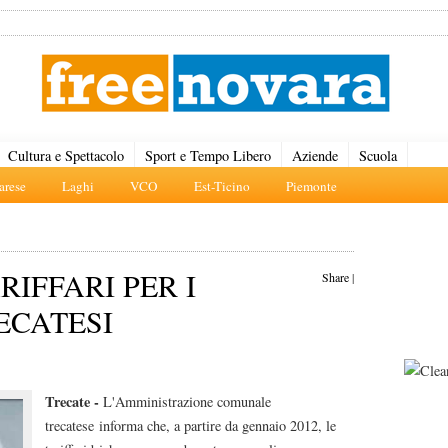
Cultura e Spettacolo
Sport e Tempo Libero
Aziende
Scuola
rese
Laghi
VCO
Est-Ticino
Piemonte
IFFARI PER I
Share
|
RECATESI
Trecate -
L'Amministrazione comunale
trecatese informa che, a partire da gennaio 2012, le