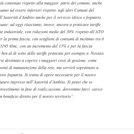
più contenute rispetto alla maggior
parte dei comuni; anche
nuano ad essere inferiori rispetto
agli altri Comuni del
l’Autorità d’Ambito anche per il servizio idrico e fognario,
uate; ad oggi riusciamo, invece, ancora a praticare tariffe
he industriale, con riduzioni medie del 30% rispetto all’ATO
r la prima fascia, con scaglioni di consumi di mc/anno tra 0
,3195 €/mc, con un incremento del 13% e per la fascia
en al di sotto delle tariffe praticate per esempio a
Novara.
rte destinato a coprire i maggiori costi di gestione, come
rventi di manutenzione della rete, ma servirà soprattutto a
rete fognaria. Si tratta di opere necessarie per il nostro
 futuro ingresso nell’Autorità d’Ambito. Si pensi che se
vestimenti in fase di realizzazione, dovremmo farci
carico
beneficio diretto per il nostro territorio”.