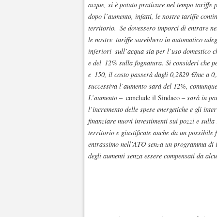
acque, si è potuto praticare nel tempo tariffe 
dopo l’aumento, infatti, le nostre tariffe conti
territorio.
Se dovessero imporci di entrare nel
le nostre
tariffe sarebbero in automatico adeg
inferiori
sull’acqua sia per l’uso domestico c
e del
12% sulla fognatura. Si consideri che pe
e
150, il costo passerà dagli 0,2829 €/mc a 0
successiva l’aumento sarà del 12%, comunque b
L’aumento –
conclude il Sindaco
– sarà in pa
l’incremento delle spese energetiche e gli inte
finanziare nuovi investimenti sui pozzi e sulla 
territorio e giustificate anche da un possibile
entrassimo nell’ATO senza un programma di in
degli aumenti senza essere compensati da alcun 