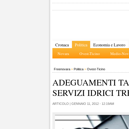
Cronaca
Politica
Economia e Lavoro
Novara
Ovest-Ticino
Medio-Nova
Freenovara
»
Politica
»
Ovest-Ticino
ADEGUAMENTI TAR
SERVIZI IDRICI T
ARTICOLO |
GENNAIO 11, 2012 - 12:19AM