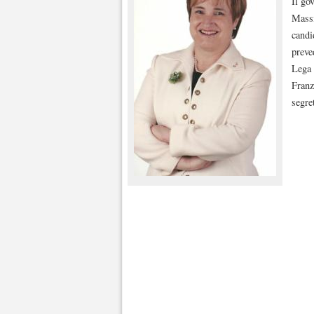
Il go
Massi
candi
preve
Lega 
Franz
segre