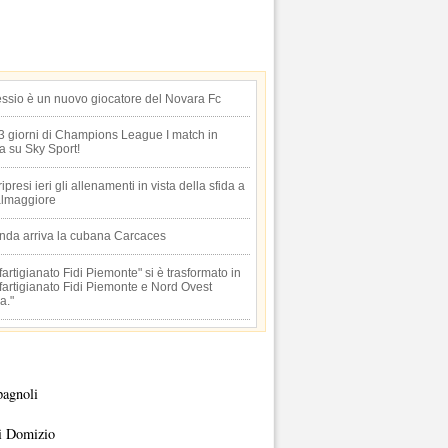
essio è un nuovo giocatore del Novara Fc
 3 giorni di Champions League I match in
ta su Sky Sport!
 ripresi ieri gli allenamenti in vista della sfida a
lmaggiore
anda arriva la cubana Carcaces
artigianato Fidi Piemonte" si è trasformato in
artigianato Fidi Piemonte e Nord Ovest
a."
pagnoli
i Domizio