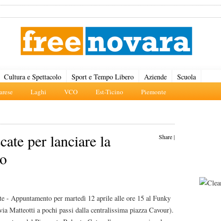
Cultura e Spettacolo
Sport e Tempo Libero
Aziende
Scuola
rese
Laghi
VCO
Est-Ticino
Piemonte
ate per lanciare la
Share
|
io
te - Appuntamento per martedì 12 aprile alle ore 15 al Funky
via Matteotti a pochi passi dalla centralissima piazza Cavour).