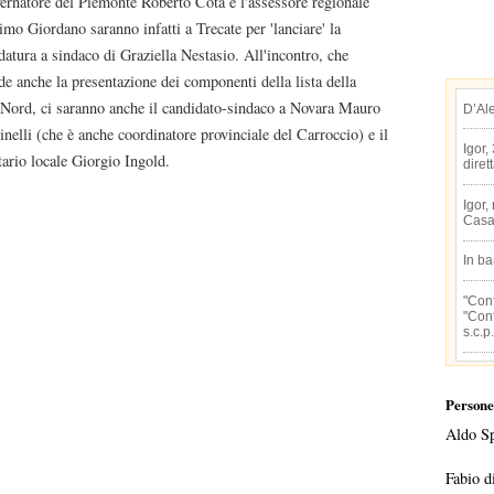
vernatore del Piemonte Roberto Cota e l'assessore regionale
mo Giordano saranno infatti a Trecate per 'lanciare' la
datura a sindaco di Graziella Nestasio. All'incontro, che
de anche la presentazione dei componenti della lista della
Nord, ci saranno anche il candidato-sindaco a Novara Mauro
D’Al
inelli (che è anche coordinatore provinciale del Carroccio) e il
Igor,
tario locale Giorgio Ingold.
diret
Igor,
Casa
In b
"Conf
"Conf
s.c.p.
Persone
Aldo S
Fabio d