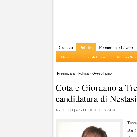
Cronaca
Politica
Economia e Lavoro
Novara
Ovest-Ticino
Medio-Nova
Freenovara
»
Politica
»
Ovest-Ticino
Cota e Giordano a Trec
candidatura di Nestas
ARTICOLO |
APRILE 10, 2011 - 8:25PM
Treca
Bar (