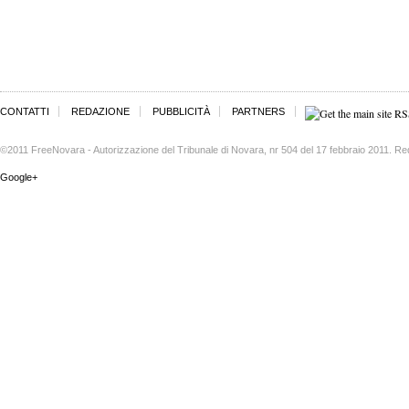
CONTATTI
REDAZIONE
PUBBLICITÀ
PARTNERS
©2011 FreeNovara - Autorizzazione del Tribunale di Novara, nr 504 del 17 febbraio 2011. Re
Google+