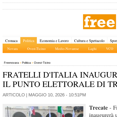
Cronaca
Politica
Economia e Lavoro
Cultura e Spettacolo
Spor
Novara
Ovest-Ticino
Medio-Novarese
Laghi
VCO
Freenovara
»
Politica
»
Ovest-Ticino
FRATELLI D'ITALIA INAUGU
IL PUNTO ELETTORALE DI T
ARTICOLO |
MAGGIO 10, 2026 - 10:51PM
Trecate
- Fr
inaugurerà u