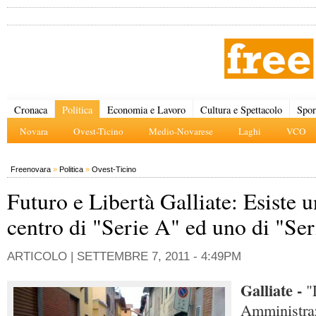
Cronaca
Politica
Economia e Lavoro
Cultura e Spettacolo
Spor
Novara
Ovest-Ticino
Medio-Novarese
Laghi
VCO
Freenovara
»
Politica
»
Ovest-Ticino
Futuro e Libertà Galliate: Esiste u
centro di "Serie A" ed uno di "Se
ARTICOLO |
SETTEMBRE 7, 2011 - 4:49PM
Galliate -
"L
Amministra