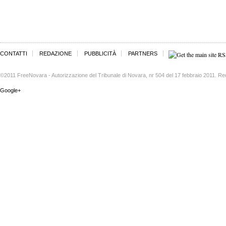
CONTATTI
REDAZIONE
PUBBLICITÀ
PARTNERS
©2011 FreeNovara - Autorizzazione del Tribunale di Novara, nr 504 del 17 febbraio 2011. Re
Google+