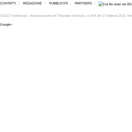
CONTATTI
REDAZIONE
PUBBLICITÀ
PARTNERS
©2011 FreeNovara - Autorizzazione del Tribunale di Novara, nr 504 del 17 febbraio 2011. Re
Google+