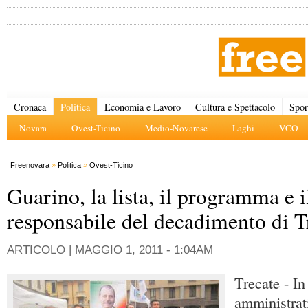
Cronaca
Politica
Economia e Lavoro
Cultura e Spettacolo
Spor
Novara
Ovest-Ticino
Medio-Novarese
Laghi
VCO
Freenovara
»
Politica
»
Ovest-Ticino
Guarino, la lista, il programma e i
responsabile del decadimento di T
ARTICOLO |
MAGGIO 1, 2011 - 1:04AM
Trecate - In
amministrat