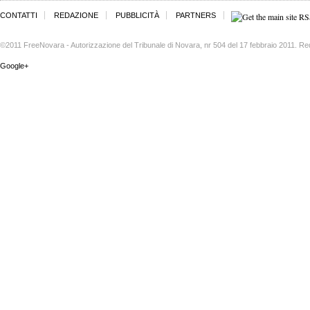
CONTATTI
REDAZIONE
PUBBLICITÀ
PARTNERS
©2011 FreeNovara - Autorizzazione del Tribunale di Novara, nr 504 del 17 febbraio 2011. Re
Google+