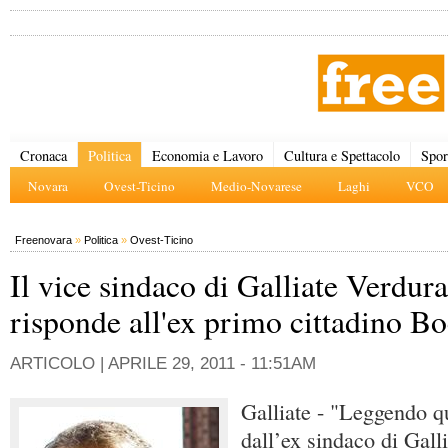
Cronaca
Politica
Economia e Lavoro
Cultura e Spettacolo
Spor
Novara
Ovest-Ticino
Medio-Novarese
Laghi
VCO
Freenovara
»
Politica
»
Ovest-Ticino
Il vice sindaco di Galliate Verdura
risponde all'ex primo cittadino B
ARTICOLO |
APRILE 29, 2011 - 11:51AM
Galliate - "Leggendo q
dall’ex sindaco di Gall