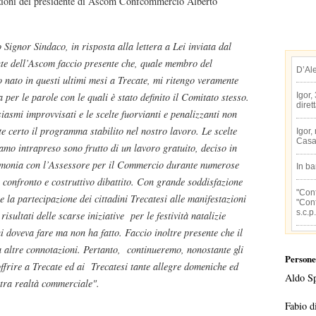
zioni del presidente di Ascom Confcommercio Alberto
 Signor Sindaco, in risposta alla lettera a Lei inviata dal
te dell’Ascom faccio presente che, quale membro del
D’Al
 nato in questi ultimi mesi a Trecate, mi ritengo veramente
 per le parole con le quali è stato definito il Comitato stesso.
Igor,
diret
siasmi improvvisati e le scelte fuorvianti e penalizzanti non
te certo il programma stabilito nel nostro lavoro. Le scelte
Igor,
Casa
amo intrapreso sono frutto di un lavoro gratuito, deciso in
monia con l’Assessore per il Commercio durante numerose
In b
i confronto e costruttivo dibattito. Con grande soddisfazione
"Conf
e la partecipazione dei cittadini Trecatesi alle manifestazioni
"Conf
s.c.p.
isultati delle scarse iniziative per le festività natalizie
i doveva fare ma non ha fatto. Faccio inoltre presente che il
a altre connotazioni. Pertanto, continueremo, nonostante gli
Persone
offrire a Trecate ed ai Trecatesi tante allegre domeniche ed
Aldo S
stra realtà commerciale".
Fabio d