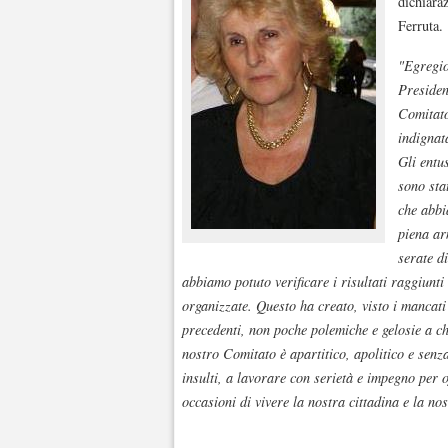
dichiara
Ferruta.
"Egregio
Presiden
Comitato
indignata
Gli entu
sono sta
che abbi
piena ar
serate d
abbiamo potuto verificare i risultati raggiunti 
organizzate. Questo ha creato, visto i mancati r
precedenti, non poche polemiche e gelosie a ch
nostro Comitato è apartitico, apolitico e senz
insulti, a lavorare con serietà e impegno per 
occasioni di vivere la nostra cittadina e la no