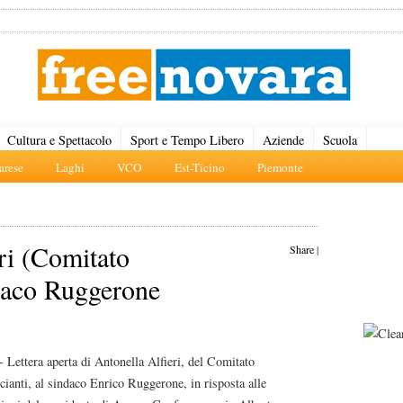
Cultura e Spettacolo
Sport e Tempo Libero
Aziende
Scuola
rese
Laghi
VCO
Est-Ticino
Piemonte
eri (Comitato
Share
|
daco Ruggerone
- Lettera aperta di Antonella Alfieri, del Comitato
anti, al sindaco Enrico Ruggerone, in risposta alle