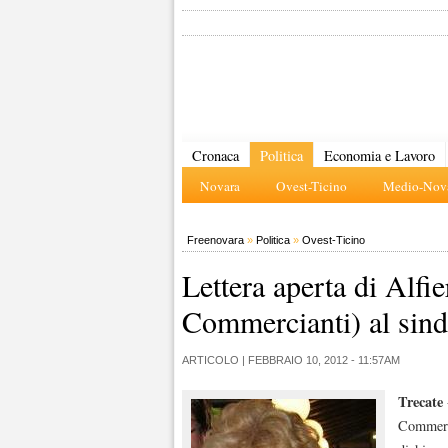
Cronaca
Politica
Economia e Lavoro
Novara
Ovest-Ticino
Medio-Nova
Freenovara
»
Politica
»
Ovest-Ticino
Lettera aperta di Alfi
Commercianti) al sin
ARTICOLO |
FEBBRAIO 10, 2012 - 11:57AM
Trecate
Commerci