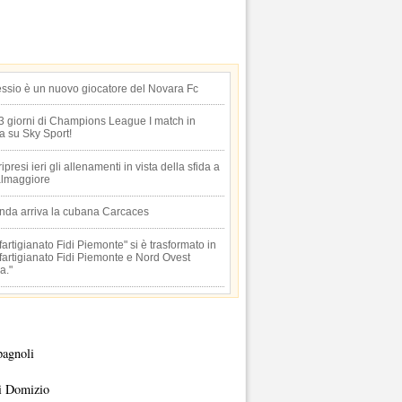
essio è un nuovo giocatore del Novara Fc
 3 giorni di Champions League I match in
ta su Sky Sport!
 ripresi ieri gli allenamenti in vista della sfida a
lmaggiore
anda arriva la cubana Carcaces
artigianato Fidi Piemonte" si è trasformato in
artigianato Fidi Piemonte e Nord Ovest
a."
pagnoli
i Domizio