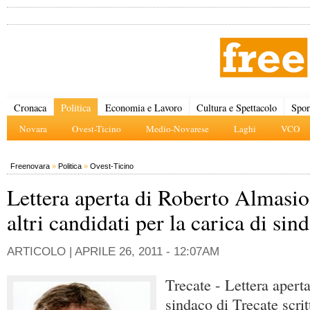
Cronaca
Politica
Economia e Lavoro
Cultura e Spettacolo
Spor
Novara
Ovest-Ticino
Medio-Novarese
Laghi
VCO
Freenovara
»
Politica
»
Ovest-Ticino
Lettera aperta di Roberto Almasio
altri candidati per la carica di sin
ARTICOLO |
APRILE 26, 2011 - 12:07AM
Trecate - Lettera aperta
sindaco di Trecate scri