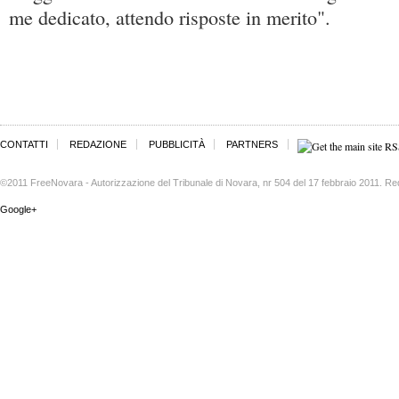
me dedicato, attendo risposte in merito".
CONTATTI
REDAZIONE
PUBBLICITÀ
PARTNERS
©2011 FreeNovara - Autorizzazione del Tribunale di Novara, nr 504 del 17 febbraio 2011. Re
Google+