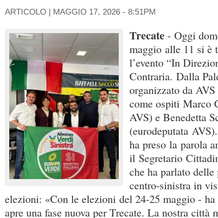
ARTICOLO |
MAGGIO 17, 2026 - 8:51PM
Trecate
- Oggi dom
maggio alle 11 si è 
l’evento “In Direzio
Contraria. Dalla Pal
organizzato da AVS 
come ospiti Marco G
AVS) e Benedetta S
(eurodeputata AVS).
ha preso la parola a
il Segretario Cittad
che ha parlato delle 
centro-sinistra in vi
elezioni: «Con le elezioni del 24-25 maggio - ha 
apre una fase nuova per Trecate. La nostra città m