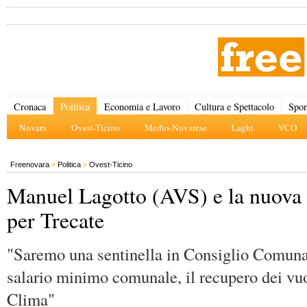
Cronaca
Politica
Economia e Lavoro
Cultura e Spettacolo
Spor
Novara
Ovest-Ticino
Medio-Novarese
Laghi
VCO
Freenovara
»
Politica
»
Ovest-Ticino
Manuel Lagotto (AVS) e la nuova 
per Trecate
"Saremo una sentinella in Consiglio Comunal
salario minimo comunale, il recupero dei vuo
Clima"