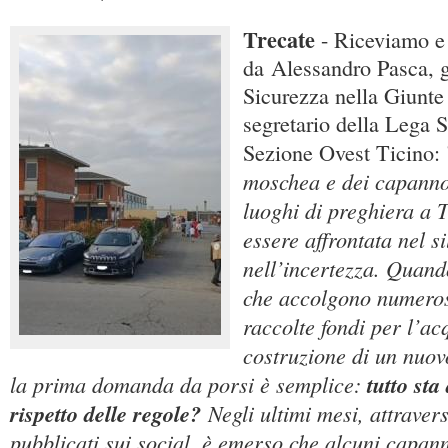
Trecate
- Riceviamo e
da Alessandro Pasca, g
Sicurezza nella Giunte 
segretario della Lega S
Sezione Ovest Ticino: 
moschea e dei capannon
luoghi di preghiera a 
essere affrontata nel si
nell’incertezza. Quando
che accolgono numeros
raccolte fondi per l’ac
costruzione di un nuovo
la prima domanda da porsi è semplice:
tutto st
rispetto delle regole?
Negli ultimi mesi, attraver
pubblicati sui social, è emerso che alcuni capa