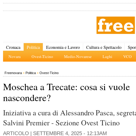
Cronaca
Politica
Economia e Lavoro
Cultura e Spettacolo
Spor
Novara
Ovest-Ticino
Medio-Novarese
Laghi
VCO
Freenovara
»
Politica
»
Ovest-Ticino
Moschea a Trecate: cosa si vuole
nascondere?
Iniziativa a cura di Alessandro Pasca, segret
Salvini Premier - Sezione Ovest Ticino
ARTICOLO |
SETTEMBRE 4, 2025 - 12:13AM