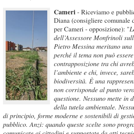
Cameri
- Riceviamo e pubbl
Diana (consigliere comunale 
L
per Cameri - opposizione): "
dell’Assessore Monfrinoli sull
Pietro Messina meritano una 
perché il tema non può essere 
contrapposizione tra chi avre
l’ambiente e chi, invece, sare
biodiversità. È una rapprese
non corrisponde al punto vero
questione. Nessuno mette in d
della tutela ambientale. Nessu
di principio, forme moderne e sostenibili di gest
pubblico. Anzi: quando queste scelte sono progr
comunicate ai cittadini e supportate da atti tecni