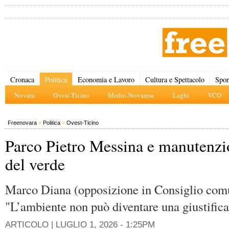
Cronaca
Politica
Economia e Lavoro
Cultura e Spettacolo
Spor
Novara
Ovest-Ticino
Medio-Novarese
Laghi
VCO
Freenovara
»
Politica
»
Ovest-Ticino
Parco Pietro Messina e manutenzi
del verde
Marco Diana (opposizione in Consiglio com
"L’ambiente non può diventare una giustific
ARTICOLO |
LUGLIO 1, 2026 - 1:25PM