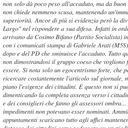
non solo dà poco peso all'accaduto, ma da buon n
non chiede nemmeno scusa, mantenendo un'imma
superiorità. Ancor di più si evidenzia però la d
Largo" nel rispondere a sua difesa. Infatti in ord
arrivano da Cosimo Bifano (Partito Socialista) in
con i comunicati stampa di Gabriele Arati (M5S),
dopo e del PD che sminuisce l'accaduto. Tutto q
non dimostrandosi il gruppo coeso che vogliono f
essere. Si nota solo un egocentrismo forte, che p
ricercare costantemente l'articolo sul giornale,
piano l'esigenze dei cittadini. E questo non si pu
dimenticando la completa assenza verso i cittadin
e dei consiglieri che fanno gli assessori ombra...
impedimenti non potevano esser nominati. Ammin
appuntamenti scaricano tutto agli uffici mantene
distacco dai cittadini come se fossero su un piedis