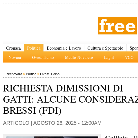
Cronaca
Politica
Economia e Lavoro
Cultura e Spettacolo
Spor
Novara
Ovest-Ticino
Medio-Novarese
Laghi
VCO
Freenovara
»
Politica
»
Ovest-Ticino
RICHIESTA DIMISSIONI DI
GATTI: ALCUNE CONSIDERAZ
BRESSI (FDI)
ARTICOLO |
AGOSTO 26, 2025 - 12:00AM
Galliate
- R