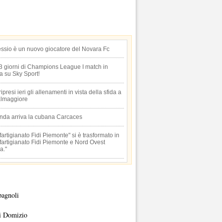
essio è un nuovo giocatore del Novara Fc
 3 giorni di Champions League I match in
ta su Sky Sport!
 ripresi ieri gli allenamenti in vista della sfida a
lmaggiore
anda arriva la cubana Carcaces
artigianato Fidi Piemonte" si è trasformato in
artigianato Fidi Piemonte e Nord Ovest
a."
pagnoli
i Domizio