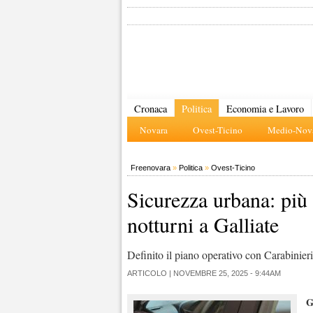
Cronaca
Politica
Economia e Lavoro
Novara
Ovest-Ticino
Medio-Nova
Freenovara
»
Politica
»
Ovest-Ticino
Sicurezza urbana: più c
notturni a Galliate
Definito il piano operativo con Carabinieri
ARTICOLO |
NOVEMBRE 25, 2025 - 9:44AM
G