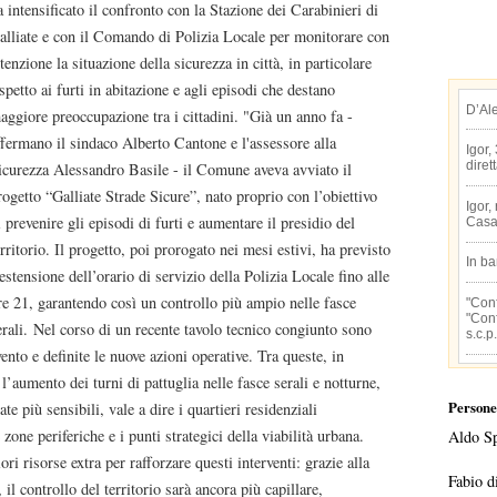
a intensificato il confronto con la Stazione dei Carabinieri di
alliate e con il Comando di Polizia Locale per monitorare con
ttenzione la situazione della sicurezza in città, in particolare
ispetto ai furti in abitazione e agli episodi che destano
D’Al
aggiore preoccupazione tra i cittadini. "Già un anno fa -
ffermano il sindaco Alberto Cantone e l'assessore alla
Igor,
diret
icurezza Alessandro Basile - il Comune aveva avviato il
rogetto “Galliate Strade Sicure”, nato proprio con l’obiettivo
Igor,
i prevenire gli episodi di furti e aumentare il presidio del
Casa
erritorio. Il progetto, poi prorogato nei mesi estivi, ha previsto
In b
’estensione dell’orario di servizio della Polizia Locale fino alle
re 21, garantendo così un controllo più ampio nelle fasce
"Conf
"Conf
erali. Nel corso di un recente tavolo tecnico congiunto sono
s.c.p.
rvento e definite le nuove azioni operative. Tra queste, in
’aumento dei turni di pattuglia nelle fasce serali e notturne,
Persone
te più sensibili, vale a dire i quartieri residenziali
zone periferiche e i punti strategici della viabilità urbana.
Aldo S
 risorse extra per rafforzare questi interventi: grazie alla
Fabio d
il controllo del territorio sarà ancora più capillare,