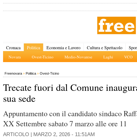
Cronaca
Politica
Economia e Lavoro
Cultura e Spettacolo
Spor
Novara
Ovest-Ticino
Medio-Novarese
Laghi
VCO
Freenovara
»
Politica
»
Ovest-Ticino
Trecate fuori dal Comune inaugur
sua sede
Appuntamento con il candidato sindaco Raff
XX Settembre sabato 7 marzo alle ore 11
ARTICOLO |
MARZO 2, 2026 - 11:51AM