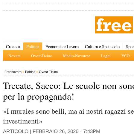
Cronaca
Politica
Economia e Lavoro
Cultura e Spettacolo
Spor
Novara
Ovest-Ticino
Medio-Novarese
Laghi
VCO
Freenovara
»
Politica
»
Ovest-Ticino
Trecate, Sacco: Le scuole non son
per la propaganda!
«I murales sono belli, ma ai nostri ragazzi s
investimenti»
ARTICOLO |
FEBBRAIO 26, 2026 - 7:43PM