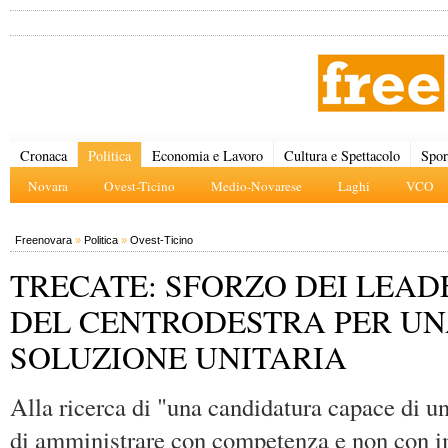
Cronaca
Politica
Economia e Lavoro
Cultura e Spettacolo
Spor
Novara
Ovest-Ticino
Medio-Novarese
Laghi
VCO
Freenovara
»
Politica
»
Ovest-Ticino
TRECATE: SFORZO DEI LEAD
DEL CENTRODESTRA PER U
SOLUZIONE UNITARIA
Alla ricerca di "una candidatura capace di un
di amministrare con competenza e non con i