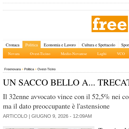
Cronaca
Politica
Economia e Lavoro
Cultura e Spettacolo
Spor
Novara
Ovest-Ticino
Medio-Novarese
Laghi
VCO
Freenovara
»
Politica
»
Ovest-Ticino
UN SACCO BELLO A... TRECA
Il 32enne avvocato vince con il 52,5% nei co
ma il dato preoccupante è l'astensione
ARTICOLO |
GIUGNO 9, 2026 - 12:09AM