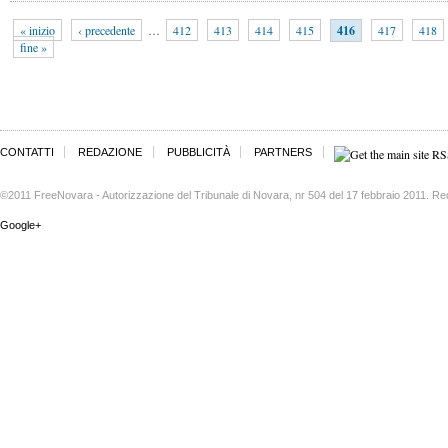
« inizio
‹ precedente
…
412
413
414
415
416
417
418
fine »
CONTATTI
REDAZIONE
PUBBLICITÀ
PARTNERS
©2011 FreeNovara - Autorizzazione del Tribunale di Novara, nr 504 del 17 febbraio 2011. Re
Google+