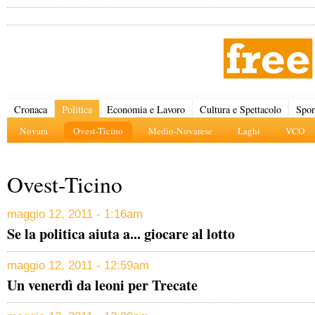
Cronaca
Politica
Economia e Lavoro
Cultura e Spettacolo
Spor
Novara
Ovest-Ticino
Medio-Novarese
Laghi
VCO
Ovest-Ticino
maggio 12, 2011 - 1:16am
Se la politica aiuta a... giocare al lotto
maggio 12, 2011 - 12:59am
Un venerdì da leoni per Trecate