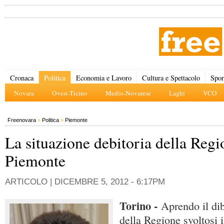
Cronaca
Politica
Economia e Lavoro
Cultura e Spettacolo
Spor
Novara
Ovest-Ticino
Medio-Novarese
Laghi
VCO
Freenovara
»
Politica
»
Piemonte
La situazione debitoria della Regi
Piemonte
ARTICOLO |
DICEMBRE 5, 2012 - 6:17PM
Torino -
Aprendo il dib
della Regione svoltosi 