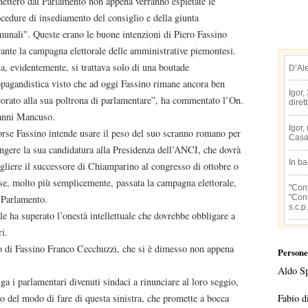
etterò dal Parlamento non appena verranno espletate le
cedure di insediamento del consiglio e della giunta
unali". Queste erano le buone intenzioni di Piero Fassino
ante la campagna elettorale delle amministrative piemontesi.
, evidentemente, si trattava solo di una boutade
D’Al
pagandistica visto che ad oggi Fassino rimane ancora ben
Igor,
orato alla sua poltrona di parlamentare”, ha commentato l’On.
diret
anni Mancuso.
Igor,
rse Fassino intende usare il peso del suo scranno romano per
Casa
ngere la sua candidatura alla Presidenza dell’ANCI, che dovrà
In b
gliere il successore di Chiamparino al congresso di ottobre o
se, molto più semplicemente, passata la campagna elettorale,
"Conf
"Conf
n Parlamento.
s.c.p.
le ha superato l’onestà intellettuale che dovrebbe obbligare a
i.
to di Fassino Franco Cecchuzzi, che si è dimesso non appena
Persone
Aldo S
a i parlamentari divenuti sindaci a rinunciare al loro seggio,
Fabio d
o del modo di fare di questa sinistra, che promette a bocca