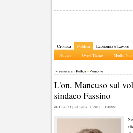
Cronaca
Politica
Economia e Lavoro
Novara
Ovest-Ticino
Medio-Nova
Freenovara
»
Politica
»
Piemonte
L'on. Mancuso sul vol
sindaco Fassino
ARTICOLO |
GIUGNO 11, 2011 - 11:44AM
No
vit