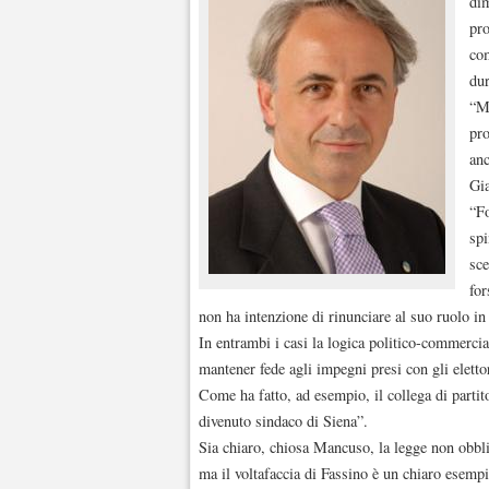
dim
pro
com
dur
“Ma
pro
anc
Gi
“Fo
spi
sce
for
non ha intenzione di rinunciare al suo ruolo i
In entrambi i casi la logica politico-commercia
mantener fede agli impegni presi con gli elettor
Come ha fatto, ad esempio, il collega di parti
divenuto sindaco di Siena”.
Sia chiaro, chiosa Mancuso, la legge non obblig
ma il voltafaccia di Fassino è un chiaro esempi