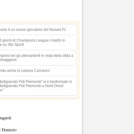
essio è un nuovo giocatore del Novara Fc
 3 giorni di Champions League I match in
ta su Sky Sport!
 ripresi ieri gli allenamenti in vista della sfida a
lmaggiore
anda arriva la cubana Carcaces
artigianato Fidi Piemonte" si è trasformato in
artigianato Fidi Piemonte e Nord Ovest
a."
pagnoli
i Domizio