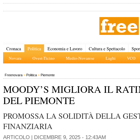
Cronaca
Politica
Economia e Lavoro
Cultura e Spettacolo
Spor
Novara
Ovest-Ticino
Medio-Novarese
Laghi
VCO
Freenovara
»
Politica
»
Piemonte
MOODY’S MIGLIORA IL RAT
DEL PIEMONTE
PROMOSSA LA SOLIDITÀ DELLA GES
FINANZIARIA
ARTICOLO |
DICEMBRE 9, 2025 - 12:43AM