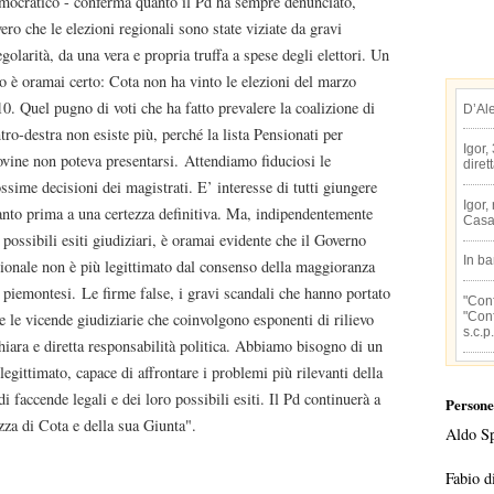
ocratico - conferma quanto il Pd ha sempre denunciato,
ero che le elezioni regionali sono state viziate da gravi
egolarità, da una vera e propria truffa a spese degli elettori. Un
o è oramai certo: Cota non ha vinto le elezioni del marzo
0. Quel pugno di voti che ha fatto prevalere la coalizione di
D’Al
tro-destra non esiste più, perché la lista Pensionati per
Igor,
vine non poteva presentarsi. Attendiamo fiduciosi le
diret
ssime decisioni dei magistrati. E’ interesse di tutti giungere
Igor,
nto prima a una certezza definitiva. Ma, indipendentemente
Casa
 possibili esiti giudiziari, è oramai evidente che il Governo
In b
ionale non è più legittimato dal consenso della maggioranza
 piemontesi. Le firme false, i gravi scandali che hanno portato
"Conf
"Conf
 e le vicende giudiziarie che coinvolgono esponenti di rilievo
s.c.p.
chiara e diretta responsabilità politica. Abbiamo bisogno di un
egittimato, capace di affrontare i problemi più rilevanti della
 faccende legali e dei loro possibili esiti. Il Pd continuerà a
Persone
zza di Cota e della sua Giunta".
Aldo S
Fabio d