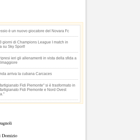
essio è un nuovo giocatore del Novara Fc
 3 giorni di Champions League I match in
ta su Sky Sport!
 ripresi ieri gli allenamenti in vista della sfida a
lmaggiore
anda arriva la cubana Carcaces
artigianato Fidi Piemonte" si è trasformato in
artigianato Fidi Piemonte e Nord Ovest
a."
pagnoli
i Domizio