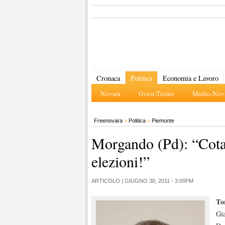
Cronaca
Politica
Economia e Lavoro
Novara
Ovest-Ticino
Medio-Nova
Freenovara
»
Politica
»
Piemonte
Morgando (Pd): “Cota 
elezioni!”
ARTICOLO |
GIUGNO 30, 2011 - 3:00PM
To
Gia