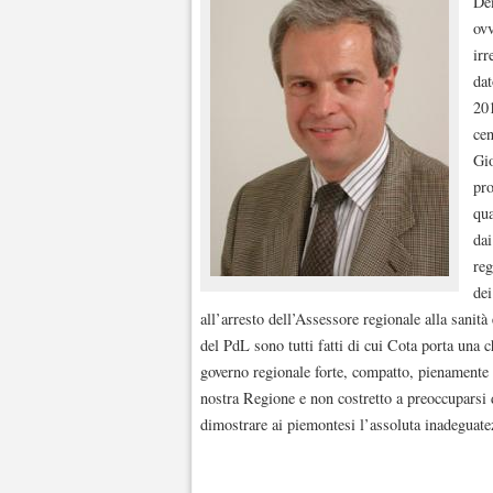
Dem
ovv
irr
dat
201
cen
Gio
pro
qua
dai
reg
dei
all’arresto dell’Assessore regionale alla sanità
del PdL sono tutti fatti di cui Cota porta una 
governo regionale forte, compatto, pienamente l
nostra Regione e non costretto a preoccuparsi di
dimostrare ai piemontesi l’assoluta inadeguate