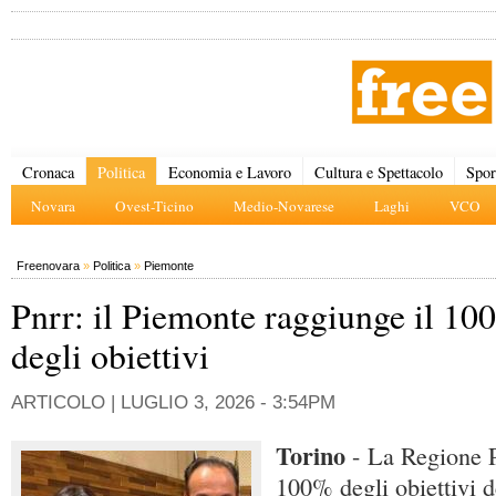
Cronaca
Politica
Economia e Lavoro
Cultura e Spettacolo
Spor
Novara
Ovest-Ticino
Medio-Novarese
Laghi
VCO
Freenovara
»
Politica
»
Piemonte
Pnrr: il Piemonte raggiunge il 10
degli obiettivi
ARTICOLO |
LUGLIO 3, 2026 - 3:54PM
Torino
- La Regione P
100% degli obiettivi de