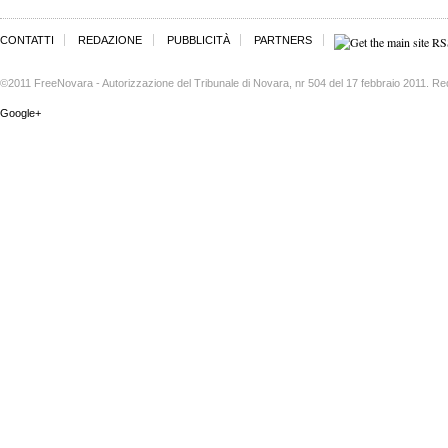
CONTATTI
REDAZIONE
PUBBLICITÀ
PARTNERS
©2011 FreeNovara - Autorizzazione del Tribunale di Novara, nr 504 del 17 febbraio 2011. Re
Google+