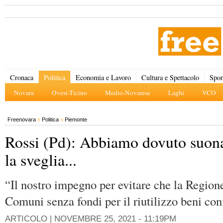
Cronaca
Politica
Economia e Lavoro
Cultura e Spettacolo
Spor
Novara
Ovest-Ticino
Medio-Novarese
Laghi
VCO
Freenovara
»
Politica
»
Piemonte
Rossi (Pd): Abbiamo dovuto suon
la sveglia...
“Il nostro impegno per evitare che la Regione
Comuni senza fondi per il riutilizzo beni con
ARTICOLO |
NOVEMBRE 25, 2021 - 11:19PM