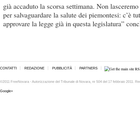
già accaduto la scorsa settimana. Non lasceremo n
per salvaguardare la salute dei piemontesi: c’è tu
approvare la legge già in questa legislatura” con
CONTATTI
REDAZIONE
PUBBLICITÀ
PARTNERS
©2011 FreeNovara - Autorizzazione del Tribunale di Novara, nr 504 del 17 febbraio 2011. Re
Google+