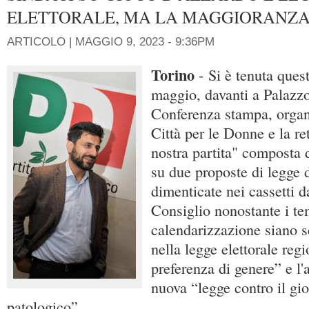
ELETTORALE, MA LA MAGGIORANZA 
ARTICOLO |
MAGGIO 9, 2023 - 9:36PM
Torino
- Si è tenuta ques
maggio, davanti a Palazz
Conferenza stampa, organ
Città per le Donne e la r
nostra partita" composta 
su due proposte di legge d
dimenticate nei cassetti d
Consiglio nonostante i te
calendarizzazione siano s
nella legge elettorale reg
preferenza di genere” e l
nuova “legge contro il gi
patologico”.