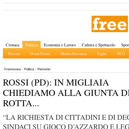
Cronaca
Politica
Economia e Lavoro
Cultura e Spettacolo
Spor
Novara
Ovest-Ticino
Medio-Novarese
Laghi
VCO
Freenovara
»
Politica
»
Piemonte
ROSSI (PD): IN MIGLIAIA
CHIEDIAMO ALLA GIUNTA D
ROTTA...
“LA RICHIESTA DI CITTADINI E DI DE
SINDACI SU GIOCO D’AZZARDO E LE