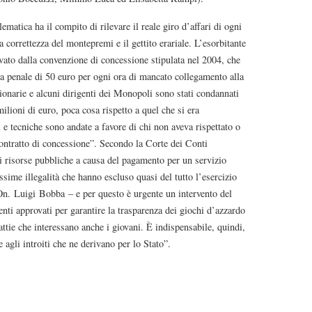
atica ha il compito di rilevare il reale giro d’affari di ogni
correttezza del montepremi e il gettito erariale. L’esorbitante
vato dalla convenzione di concessione stipulata nel 2004, che
a penale di 50 euro per ogni ora di mancato collegamento alla
ionarie e alcuni dirigenti dei Monopoli sono stati condannati
lioni di euro, poca cosa rispetto a quel che si era
li e tecniche sono andate a favore di chi non aveva rispettato o
 contratto di concessione”. Secondo la Corte dei Conti
di risorse pubbliche a causa del pagamento per un servizio
sime illegalità che hanno escluso quasi del tutto l’esercizio
On. Luigi Bobba – e per questo è urgente un intervento del
nti approvati per garantire la trasparenza dei giochi d’azzardo
ttie che interessano anche i giovani. È indispensabile, quindi,
 agli introiti che ne derivano per lo Stato”.