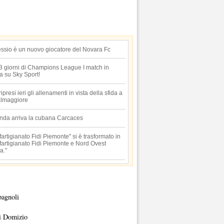
essio è un nuovo giocatore del Novara Fc
 3 giorni di Champions League I match in
ta su Sky Sport!
 ripresi ieri gli allenamenti in vista della sfida a
lmaggiore
anda arriva la cubana Carcaces
artigianato Fidi Piemonte" si è trasformato in
artigianato Fidi Piemonte e Nord Ovest
a."
pagnoli
i Domizio