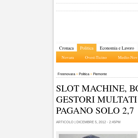
Cronaca
Politica
Economia e Lavoro
Novara
Ovest-Ticino
Medio-Nova
Freenovara
»
Politica
»
Piemonte
SLOT MACHINE, BO
GESTORI MULTATI 
PAGANO SOLO 2,7
ARTICOLO |
DICEMBRE 5, 2012 - 2:45PM