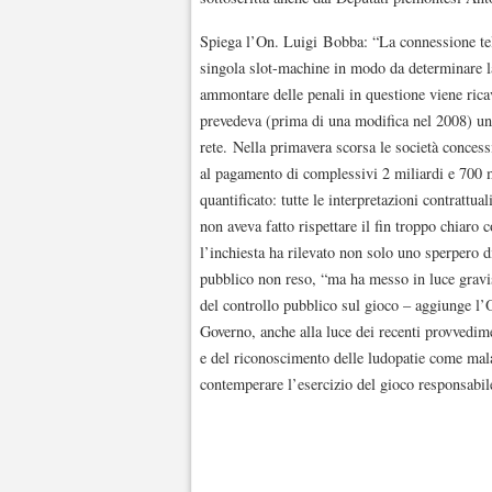
Spiega l’On. Luigi Bobba: “La connessione telem
singola slot-machine in modo da determinare la 
ammontare delle penali in questione viene rica
prevedeva (prima di una modifica nel 2008) un
rete. Nella primavera scorsa le società concess
al pagamento di complessivi 2 miliardi e 700 mi
quantificato: tutte le interpretazioni contrattua
non aveva fatto rispettare il fin troppo chiaro
l’inchiesta ha rilevato non solo uno sperpero 
pubblico non reso, “ma ha messo in luce gravis
del controllo pubblico sul gioco – aggiunge l’
Governo, anche alla luce dei recenti provvedime
e del riconoscimento delle ludopatie come mala
contemperare l’esercizio del gioco responsabile