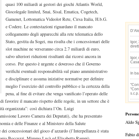
quasi 100 miliardi ai gestori dei giochi Atlantis World,
Giocolegale limited, Snai, Sisal, Ematica, Cogetech,
Gamenet, Lottomatica Videolot Rete, Cirsa Italia, H.b.G.
e Codere. Le contestazioni riguardano il mancato
D’Al
collegamento degli apparecchi alla rete telematica dello
Stato, gestita da Sogei, ma risulta che i concessionari delle
Igor,
diret
slot machine ne verseranno circa 2.7 miliardi di euro,
salvo ulteriori riduzioni risultanti dai ricorsi ancora in
Igor,
Casa
corso. Per questo è urgente e doveroso che il Governo
verifichi eventuali responsabilità sul piano amministrativo
In b
e disciplinare e assuma iniziative normative per definire
"Conf
meglio l’esercizio del controllo pubblico e la certezza della
"Conf
pena, al fine di evitare che venga vanificato l’operato delle
s.c.p.
 di favorire il mancato rispetto delle regole, in un settore che è
lità organizzata”: così dichiara l’On. Luigi
Persone
issione Lavoro Camera dei Deputati), che ha presentato
Aldo S
nomia e delle Finanze e al Ministero della Salute
e dei concessionari del gioco d’azzardo (l’Interpellanza è stata
Fabio d
Antonio Boccuzzi, Mimmo Lucà ed Elisabetta Rampi).