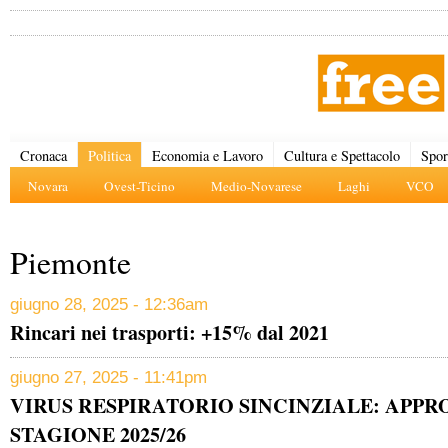
Cronaca
Politica
Economia e Lavoro
Cultura e Spettacolo
Spor
Novara
Ovest-Ticino
Medio-Novarese
Laghi
VCO
Piemonte
giugno 28, 2025 - 12:36am
Rincari nei trasporti: +15% dal 2021
giugno 27, 2025 - 11:41pm
VIRUS RESPIRATORIO SINCINZIALE: APPR
STAGIONE 2025/26