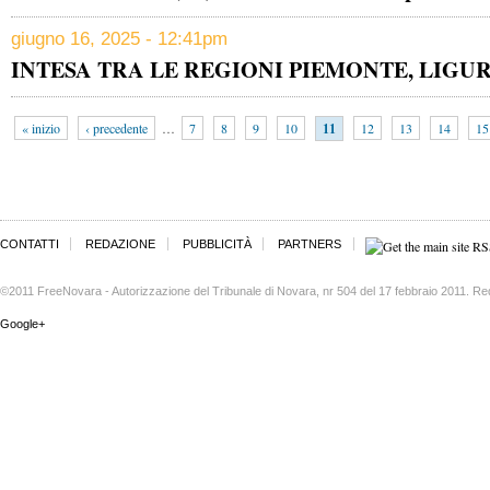
giugno 16, 2025 - 12:41pm
INTESA TRA LE REGIONI PIEMONTE, LIGU
« inizio
‹ precedente
…
7
8
9
10
11
12
13
14
15
CONTATTI
REDAZIONE
PUBBLICITÀ
PARTNERS
©2011 FreeNovara - Autorizzazione del Tribunale di Novara, nr 504 del 17 febbraio 2011. Re
Google+