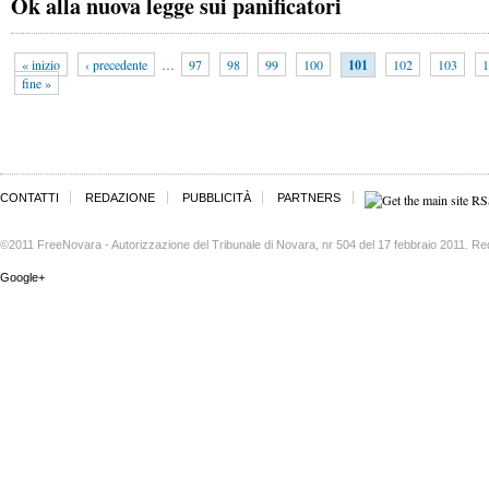
Ok alla nuova legge sui panificatori
« inizio
‹ precedente
…
97
98
99
100
101
102
103
1
fine »
CONTATTI
REDAZIONE
PUBBLICITÀ
PARTNERS
©2011 FreeNovara - Autorizzazione del Tribunale di Novara, nr 504 del 17 febbraio 2011. Re
Google+