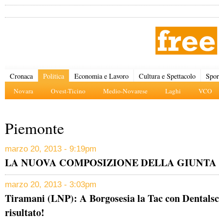
Cronaca
Politica
Economia e Lavoro
Cultura e Spettacolo
Spor
Novara
Ovest-Ticino
Medio-Novarese
Laghi
VCO
Piemonte
marzo 20, 2013 - 9:19pm
LA NUOVA COMPOSIZIONE DELLA GIUNTA
marzo 20, 2013 - 3:03pm
Tiramani (LNP): A Borgosesia la Tac con Dentalsc
risultato!