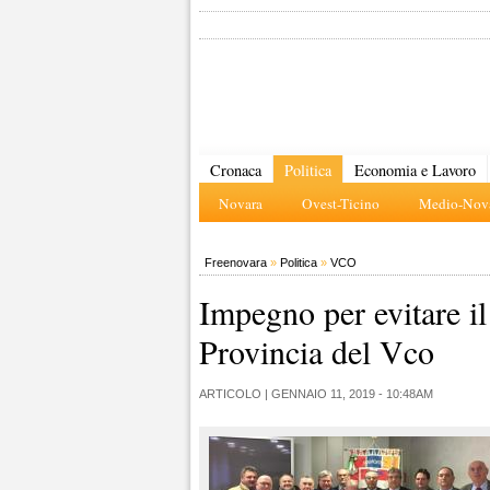
Cronaca
Politica
Economia e Lavoro
Novara
Ovest-Ticino
Medio-Nova
Freenovara
»
Politica
»
VCO
Impegno per evitare il
Provincia del Vco
ARTICOLO |
GENNAIO 11, 2019 - 10:48AM