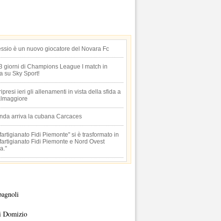
essio è un nuovo giocatore del Novara Fc
 3 giorni di Champions League I match in
ta su Sky Sport!
 ripresi ieri gli allenamenti in vista della sfida a
lmaggiore
anda arriva la cubana Carcaces
artigianato Fidi Piemonte" si è trasformato in
artigianato Fidi Piemonte e Nord Ovest
a."
pagnoli
i Domizio