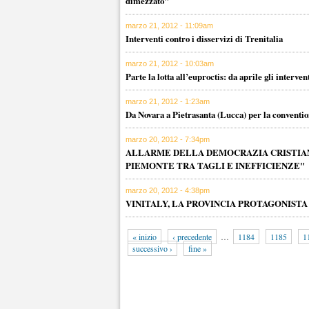
dimezzato"
marzo 21, 2012 - 11:09am
Interventi contro i disservizi di Trenitalia
marzo 21, 2012 - 10:03am
Parte la lotta all’euproctis: da aprile gli interve
marzo 21, 2012 - 1:23am
Da Novara a Pietrasanta (Lucca) per la conventio
marzo 20, 2012 - 7:34pm
ALLARME DELLA DEMOCRAZIA CRISTIANA
PIEMONTE TRA TAGLI E INEFFICIENZE"
marzo 20, 2012 - 4:38pm
VINITALY, LA PROVINCIA PROTAGONIST
« inizio
‹ precedente
…
1184
1185
1
successivo ›
fine »