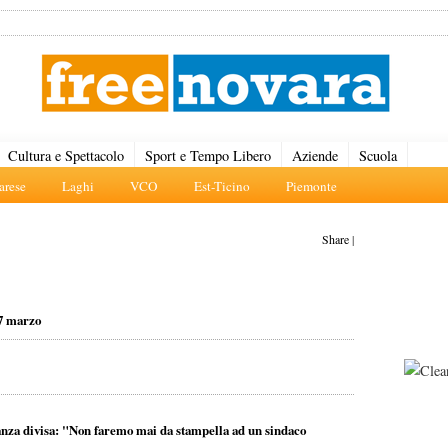
Cultura e Spettacolo
Sport e Tempo Libero
Aziende
Scuola
rese
Laghi
VCO
Est-Ticino
Piemonte
Share
|
 27 marzo
oranza divisa: "Non faremo mai da stampella ad un sindaco