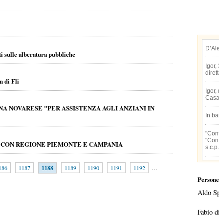
D’Al
nti sulle alberatura pubbliche
Igor,
diret
n di Fli
Igor,
Casa
 NOVARESE "PER ASSISTENZA AGLI ANZIANI IN
In b
"Conf
"Conf
A CON REGIONE PIEMONTE E CAMPANIA
s.c.p.
186
1187
1188
1189
1190
1191
1192
…
Persone
Aldo S
Fabio d