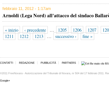
febbraio 11, 2012 - 1:17am
Arnoldi (Lega Nord) all'attacco del sindaco Ballar
« inizio
‹ precedente
…
1205
1206
1207
120
1211
1212
1213
…
successivo ›
fine »
CONTATTI
REDAZIONE
PUBBLICITÀ
PARTNERS
©2011 FreeNovara - Autorizzazione del Tribunale di Novara, nr 504 del 17 febbraio 2011. Re
Google+