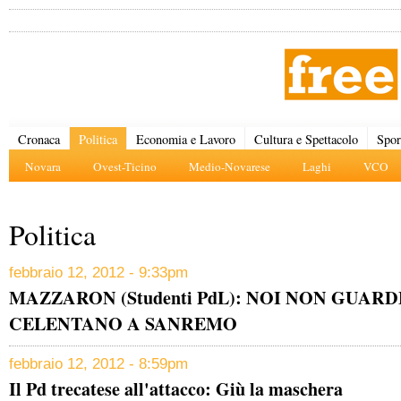
Cronaca
Politica
Economia e Lavoro
Cultura e Spettacolo
Spor
Novara
Ovest-Ticino
Medio-Novarese
Laghi
VCO
Politica
febbraio 12, 2012 - 9:33pm
MAZZARON (Studenti PdL): NOI NON GUA
CELENTANO A SANREMO
febbraio 12, 2012 - 8:59pm
Il Pd trecatese all'attacco: Giù la maschera