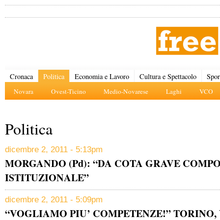
Cronaca
Politica
Economia e Lavoro
Cultura e Spettacolo
Spor
Novara
Ovest-Ticino
Medio-Novarese
Laghi
VCO
Politica
dicembre 2, 2011 - 5:13pm
MORGANDO (Pd): “DA COTA GRAVE COMP
ISTITUZIONALE”
dicembre 2, 2011 - 5:09pm
“VOGLIAMO PIU’ COMPETENZE!” TORINO, 