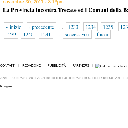
novembre 30, 2011 - 8:13pm
La Provincia incontra Trecate ed i Comuni della B
« inizio
‹ precedente
…
1233
1234
1235
123
1239
1240
1241
…
successivo ›
fine »
CONTATTI
REDAZIONE
PUBBLICITÀ
PARTNERS
©2011 FreeNovara - Autorizzazione del Tribunale di Novara, nr 504 del 17 febbraio 2011. Re
Google+