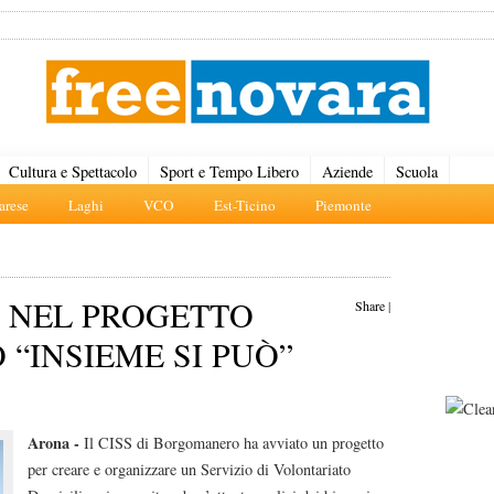
Cultura e Spettacolo
Sport e Tempo Libero
Aziende
Scuola
rese
Laghi
VCO
Est-Ticino
Piemonte
A NEL PROGETTO
Share
|
“INSIEME SI PUÒ”
Arona -
Il CISS di Borgomanero ha avviato un progetto
per creare e organizzare un Servizio di Volontariato