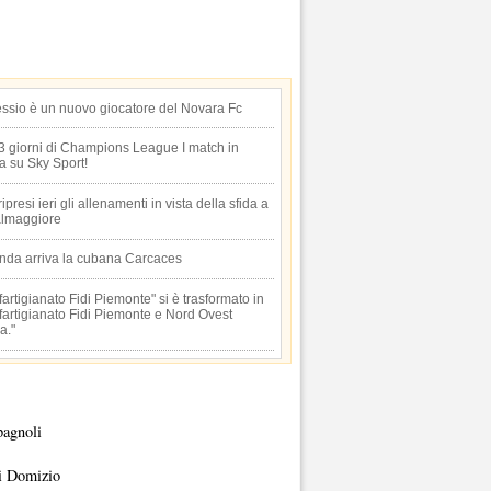
essio è un nuovo giocatore del Novara Fc
 3 giorni di Champions League I match in
ta su Sky Sport!
 ripresi ieri gli allenamenti in vista della sfida a
lmaggiore
anda arriva la cubana Carcaces
artigianato Fidi Piemonte" si è trasformato in
artigianato Fidi Piemonte e Nord Ovest
a."
pagnoli
i Domizio