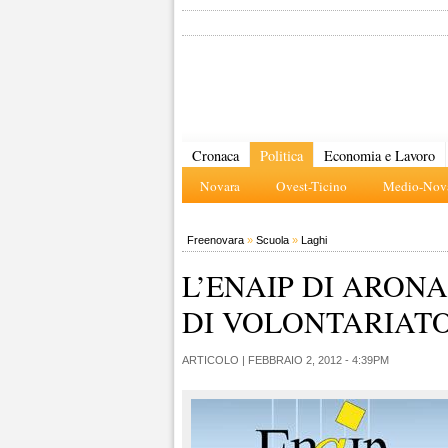
Cronaca
Politica
Economia e Lavoro
Novara
Ovest-Ticino
Medio-Nova
Freenovara
»
Scuola
»
Laghi
L’ENAIP DI ARON
DI VOLONTARIATO 
ARTICOLO |
FEBBRAIO 2, 2012 - 4:39PM