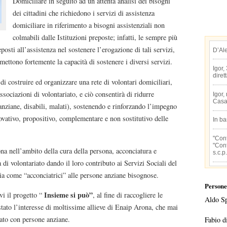
Domiciliare in seguito ad un’attenta analisi dei bisogni
dei cittadini che richiedono i servizi di assistenza
domiciliare in riferimento a bisogni assistenziali non
colmabili dalle Istituzioni preposte; infatti, le sempre più
posti all’assistenza nel sostenere l’erogazione di tali servizi,
D’Al
ettono fortemente la capacità di sostenere i diversi servizi.
Igor,
diret
di costruire ed organizzare una rete di volontari domiciliari,
ssociazioni di volontariato, e ciò consentirà di ridurre
Igor,
Casa
anziane, disabili, malati), sostenendo e rinforzando l’impegno
nnovativo, propositivo, complementare e non sostitutivo delle
In b
"Conf
"Conf
na nell’ambito della cura della persona, acconciatura e
s.c.p.
 di volontariato dando il loro contributo ai Servizi Sociali del
 come “acconciatrici” alle persone anziane bisognose.
Persone
Insieme si può”
evi il progetto “
, al fine di raccogliere le
Aldo S
estato l’interesse di moltissime allieve di Enaip Arona, che mai
iato con persone anziane.
Fabio d