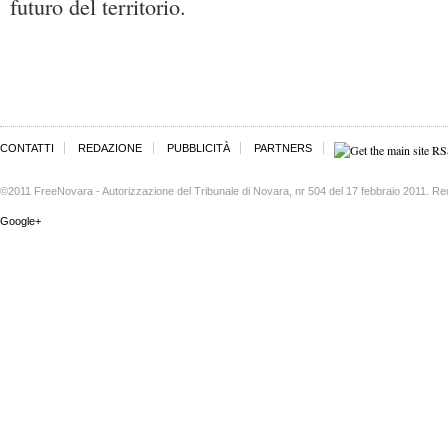
futuro del territorio.
CONTATTI
REDAZIONE
PUBBLICITÀ
PARTNERS
©2011 FreeNovara - Autorizzazione del Tribunale di Novara, nr 504 del 17 febbraio 2011. Re
Google+