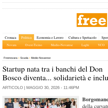
Cronaca
Politica
Economia e Lavoro
Cultura e Spettacolo
Spor
Novara
Ovest-Ticino
Medio-Novarese
Laghi
VCO
Freenovara
»
Scuola
»
Medio-Novarese
Startup nata tra i banchi del Don
Bosco diventa... solidarietà e incl
ARTICOLO |
MAGGIO 30, 2026 - 11:46PM
Borgoman
della curvat