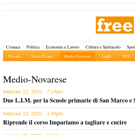
Cronaca
Politica
Economia e Lavoro
Cultura e Spettacolo
Spor
Novara
Ovest-Ticino
Medio-Novarese
Laghi
VCO
Medio-Novarese
febbraio 12, 2015 - 7:14pm
Due L.I.M. per la Scuole primarie di San Marco e
febbraio 10, 2015 - 1:46pm
Riprende il corso Impariamo a tagliare e cucire