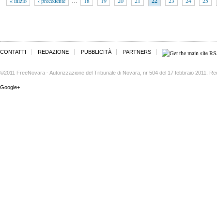
« inizio
‹ precedente
…
18
19
20
21
22
23
24
25
CONTATTI
REDAZIONE
PUBBLICITÀ
PARTNERS
©2011 FreeNovara - Autorizzazione del Tribunale di Novara, nr 504 del 17 febbraio 2011. Re
Google+