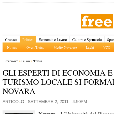
Cronaca
Politica
Economia e Lavoro
Cultura e Spettacolo
Spor
Novara
Ovest-Ticino
Medio-Novarese
Laghi
VCO
Freenovara
»
Scuola
»
Novara
GLI ESPERTI DI ECONOMIA E
TURISMO LOCALE SI FORMA
NOVARA
ARTICOLO |
SETTEMBRE 2, 2011 - 4:50PM
Novara
- L’Università del Piemo