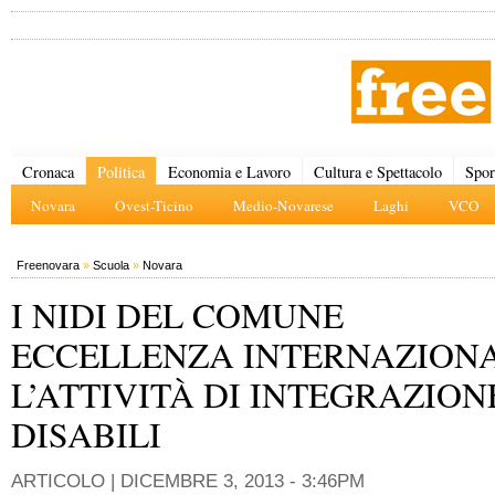
Cronaca
Politica
Economia e Lavoro
Cultura e Spettacolo
Spor
Novara
Ovest-Ticino
Medio-Novarese
Laghi
VCO
Freenovara
»
Scuola
»
Novara
I NIDI DEL COMUNE
ECCELLENZA INTERNAZIONA
L’ATTIVITÀ DI INTEGRAZION
DISABILI
ARTICOLO |
DICEMBRE 3, 2013 - 3:46PM