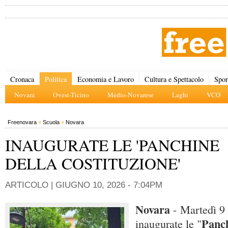
Cronaca
Politica
Economia e Lavoro
Cultura e Spettacolo
Spor
Novara
Ovest-Ticino
Medio-Novarese
Laghi
VCO
Freenovara
»
Scuola
»
Novara
INAUGURATE LE 'PANCHINE
DELLA COSTITUZIONE'
ARTICOLO |
GIUGNO 10, 2026 - 7:04PM
Novara
- Martedì 9 
Panch
inaugurate le "