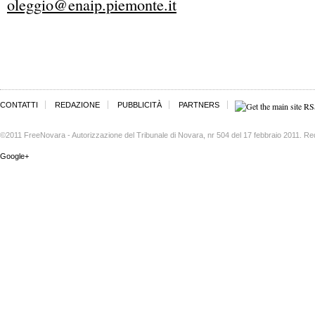
oleggio@enaip.piemonte.it
CONTATTI
REDAZIONE
PUBBLICITÀ
PARTNERS
©2011 FreeNovara - Autorizzazione del Tribunale di Novara, nr 504 del 17 febbraio 2011. Re
Google+