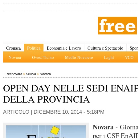
Cronaca
Politica
Economia e Lavoro
Cultura e Spettacolo
Spor
Novara
Ovest-Ticino
Medio-Novarese
Laghi
VCO
Freenovara
»
Scuola
»
Novara
OPEN DAY NELLE SEDI ENAI
DELLA PROVINCIA
ARTICOLO |
DICEMBRE 10, 2014 - 5:18PM
Novara
- Giorn
per i CSF EnAIP 