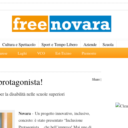
Cultura e Spettacolo
Sport e Tempo Libero
Aziende
Scuola
rese
Laghi
VCO
Est-Ticino
Piemonte
protagonista!
Share
|
r la disabilità nelle scuole superiori
Novara
- Un progetto innovativo, inclusivo,
concreto: è stato presentato “Inclusione
Protagonista… che bell’impresa! Mai uno di