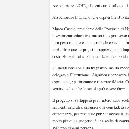
Associazione ASHD, alla cui cura è affidato il
Associazione L’Ontano, che ospiterà le attivit
Marco Caccia, presidente della Provincia di No
investimento educativo, ma un impegno verso u
loro percorsi di crescita personale e sociale. In
territorio e questo progetto rappresenta un im
costruzione di relazioni autentiche, autonomia
«L’inclusione non è un traguardo, ma un modo 
delegata all’Istruzione - Significa riconoscere 
esprimersi, sperimentare e ritrovare fiducia. 
sentirsi solo e che la scuola può essere davvero
Il progetto si svilupperà per l’intero anno scola
ambienti naturali e dinamici e si concluderà con
cittadinanza, per restituire pubblicamente il la
molto più di un progetto: è una scelta di comuni
sviluppo di ogni persona.