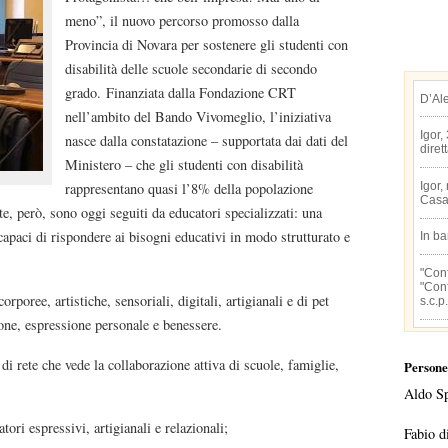
meno”, il nuovo percorso promosso dalla
Provincia di Novara per sostenere gli studenti con
disabilità delle scuole secondarie di secondo
grado. Finanziata dalla Fondazione CRT
D’Al
nell’ambito del Bando Vivomeglio, l’iniziativa
Igor,
nasce dalla constatazione – supportata dai dati del
diret
Ministero – che gli studenti con disabilità
Igor,
rappresentano quasi l’8% della popolazione
Casa
te, però, sono oggi seguiti da educatori specializzati: una
apaci di rispondere ai bisogni educativi in modo strutturato e
In b
"Conf
"Conf
orporee, artistiche, sensoriali, digitali, artigianali e di pet
s.c.p.
ione, espressione personale e benessere.
di rete che vede la collaborazione attiva di scuole, famiglie,
Persone
Aldo S
ori espressivi, artigianali e relazionali;
Fabio d