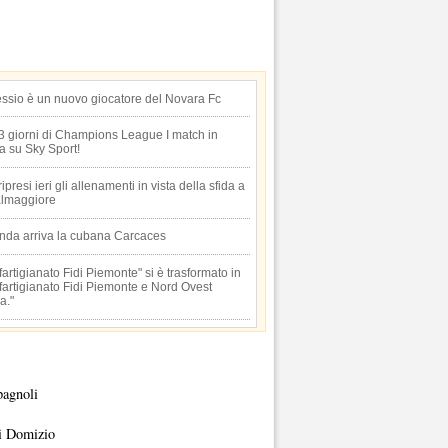
essio è un nuovo giocatore del Novara Fc
 3 giorni di Champions League I match in
ta su Sky Sport!
 ripresi ieri gli allenamenti in vista della sfida a
lmaggiore
anda arriva la cubana Carcaces
artigianato Fidi Piemonte" si è trasformato in
artigianato Fidi Piemonte e Nord Ovest
a."
pagnoli
i Domizio